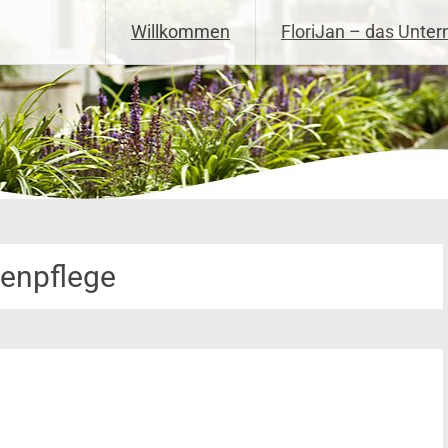
Willkommen
FloriJan – das Unte
tenpflege