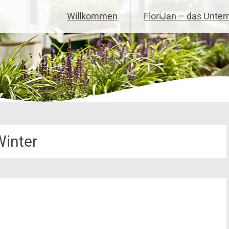
Willkommen
FloriJan – das Unte
Winter