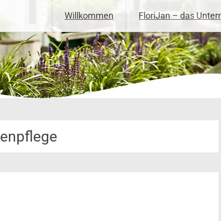
Willkommen
FloriJan – das Unte
tenpflege