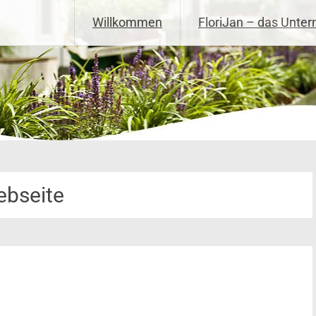
Willkommen
FloriJan – das Unte
bseite